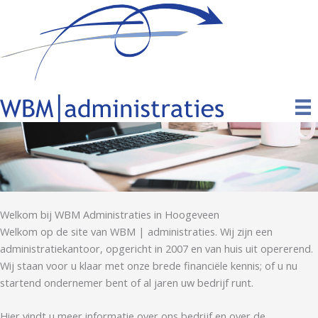
Ga
naar
de
inhoud
Welkom bij WBM Administraties in Hoogeveen
Welkom op de site van WBM | administraties. Wij zijn een
administratiekantoor, opgericht in 2007 en van huis uit opererend.
Wij staan voor u klaar met onze brede financiële kennis; of u nu
startend ondernemer bent of al jaren uw bedrijf runt.
Hier vindt u meer informatie over ons bedrijf en over de