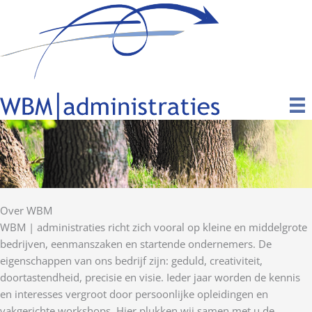
Ga
naar
de
inhoud
Over WBM
WBM | administraties richt zich vooral op kleine en middelgrote
bedrijven, eenmanszaken en startende ondernemers. De
eigenschappen van ons bedrijf zijn: geduld, creativiteit,
doortastendheid, precisie en visie. Ieder jaar worden de kennis
en interesses vergroot door persoonlijke opleidingen en
vakgerichte workshops. Hier plukken wij samen met u de